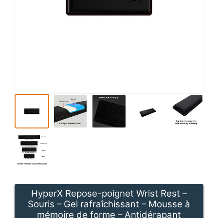
HyperX Repose-poignet Wrist Rest –
Souris – Gel rafraîchissant – Mousse à
mémoire de forme – Antidérapant