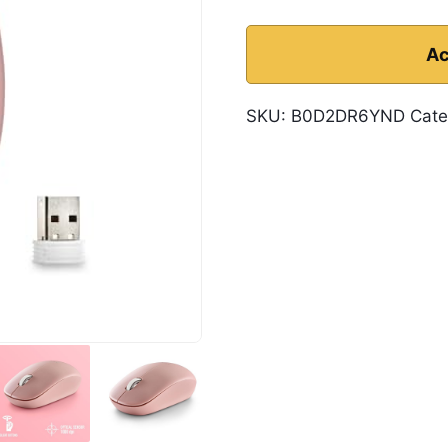
Ac
SKU:
B0D2DR6YND
Cate