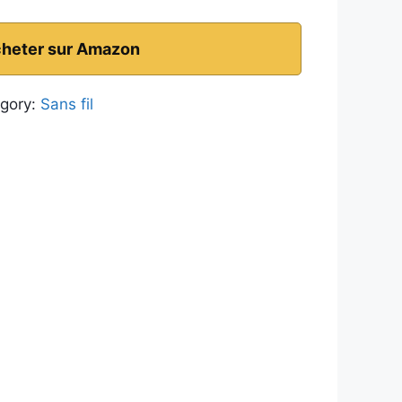
heter sur Amazon
gory:
Sans fil