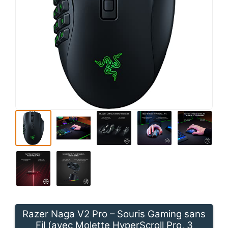
Razer Naga V2 Pro – Souris Gaming sans
Fil (avec Molette HyperScroll Pro, 3