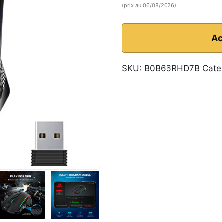
(prix au 06/08/2026)
Ac
SKU:
B0B66RHD7B
Cate