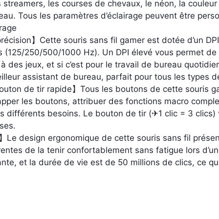
s streamers, les courses de chevaux, le néon, la couleur 
eau. Tous les paramètres d’éclairage peuvent être person
irage
écision】Cette souris sans fil gamer est dotée d’un DPI
s (125/250/500/1000 Hz). Un DPI élevé vous permet de pr
 des jeux, et si c’est pour le travail de bureau quotidien,
leur assistant de bureau, parfait pour tous les types d
uton de tir rapide】Tous les boutons de cette souris 
apper les boutons, attribuer des fonctions macro complex
os différents besoins. Le bouton de tir (✈1 clic = 3 clic
ses.
Le design ergonomique de cette souris sans fil présen
entes de la tenir confortablement sans fatigue lors d’une
nte, et la durée de vie est de 50 millions de clics, ce qu