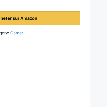
heter sur Amazon
gory:
Gamer