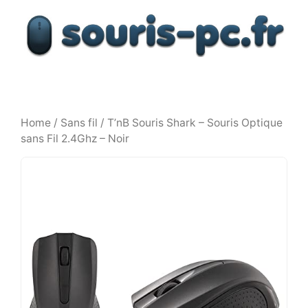
Aller
au
contenu
Home
/
Sans fil
/ T’nB Souris Shark – Souris Optique
sans Fil 2.4Ghz – Noir