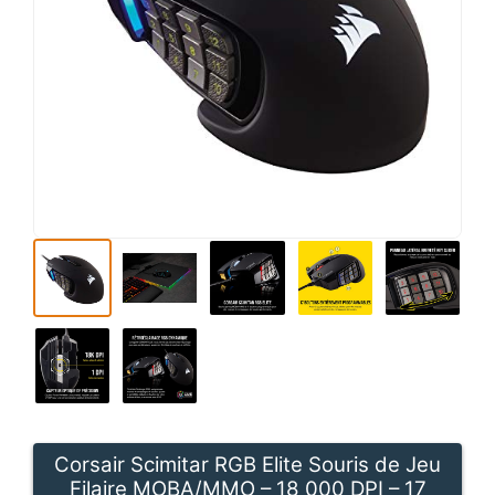
Corsair Scimitar RGB Elite Souris de Jeu
Filaire MOBA/MMO – 18 000 DPI – 17