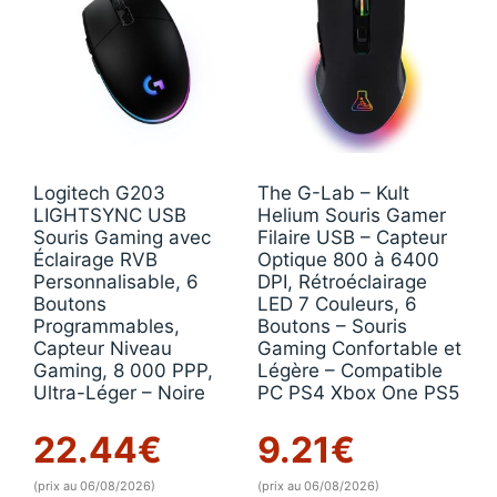
Logitech G203
The G-Lab – Kult
LIGHTSYNC USB
Helium Souris Gamer
Souris Gaming avec
Filaire USB – Capteur
Éclairage RVB
Optique 800 à 6400
Personnalisable, 6
DPI, Rétroéclairage
Boutons
LED 7 Couleurs, 6
Programmables,
Boutons – Souris
Capteur Niveau
Gaming Confortable et
Gaming, 8 000 PPP,
Légère – Compatible
Ultra-Léger – Noire
PC PS4 Xbox One PS5
22.44
€
9.21
€
(prix au 06/08/2026)
(prix au 06/08/2026)