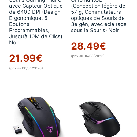
avec Capteur Optique
(Conception légère de
de 6400 DPI (Design
57 g, Commutateurs
Ergonomique, 5
optiques de Souris de
Boutons
3e gén, avec éclairage
Programmables,
sous la Souris) Noir
Jusqu’à 10M de Clics)
Noir
28.49
€
21.99
€
(prix au 06/08/2026)
(prix au 06/08/2026)