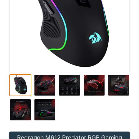
Redragon M612 Predator RGB Gaming